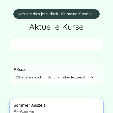
Melde dich jetzt direkt für meine Kurse an!
🍃
Aktuelle Kurse
9
Kurse
Sortieren nach
Sommer Auszeit
1
×
Fr
·
210
Min