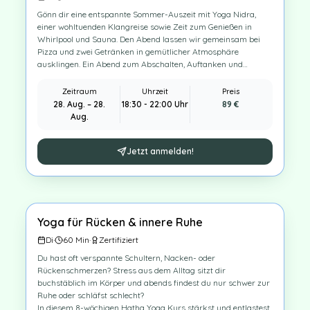
Gönn dir eine entspannte Sommer-Auszeit mit Yoga Nidra,
einer wohltuenden Klangreise sowie Zeit zum Genießen in
Whirlpool und Sauna. Den Abend lassen wir gemeinsam bei
Pizza und zwei Getränken in gemütlicher Atmosphäre
ausklingen. Ein Abend zum Abschalten, Auftanken und
Wohlfühlen.
Zeitraum
Uhrzeit
Preis
28. Aug.
–
28.
18:30 - 22:00 Uhr
89
€
Aug.
Jetzt anmelden!
Yoga für Rücken & innere Ruhe
Krankenkasse
8
×
Di
·
60
Min
·
Zertifiziert
Du hast oft verspannte Schultern, Nacken- oder
Rückenschmerzen? Stress aus dem Alltag sitzt dir
buchstäblich im Körper und abends findest du nur schwer zur
Ruhe oder schläfst schlecht?
In diesem 8-wöchigen Hatha Yoga Kurs stärkst und entlastest