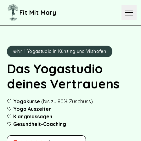
Fit Mit Mary
KONTAKT
Nr. 1 Yogastudio in Künzing und Vilshofen
🍃
WhatsApp
Instagram
Facebook
Das Yogastudio
deines Vertrauens
Startseite
Über Mich
🤍
Yogakurse
(bis zu 80% Zuschuss)
Meine Angebote
🤍
Yoga Auszeiten
🤍
Klangmassagen
Kurse
🤍
Gesundheit-Coaching
Retreats