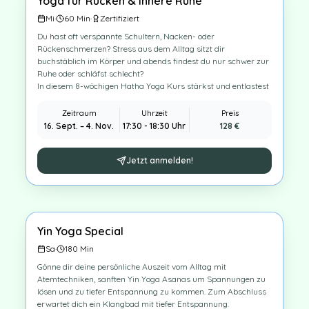
Yoga für Rücken & innere Ruhe
Bis zu 80 % Kostenübernahme durch die Krankenkasse
möglich!
Mi
·
60
Min
·
Zertifiziert
Du hast oft verspannte Schultern, Nacken- oder
Rückenschmerzen? Stress aus dem Alltag sitzt dir
buchstäblich im Körper und abends findest du nur schwer zur
Ruhe oder schläfst schlecht?
In diesem 8-wöchigen Hatha Yoga Kurs stärkst und entlastest
du gezielt deinen Rücken und löst sanft Verspannungen.
Durch ruhige, achtsame Übungen bringst du Körper und
Zeitraum
Uhrzeit
Preis
Nervensystem wieder in Balance.
16. Sept.
–
4. Nov.
17:30 - 18:30 Uhr
128
€
Du gehst aus jeder Stunde entspannter, beweglicher und
spürbar ruhiger – mit mehr Leichtigkeit im Alltag und
besserem Schlaf.
Jetzt anmelden!
Bis zu 80 % Kostenübernahme durch die Krankenkasse
möglich
Yin Yoga Special
1
×
Sa
·
180
Min
Gönne dir deine persönliche Auszeit vom Alltag mit
Atemtechniken, sanften Yin Yoga Asanas um Spannungen zu
lösen und zu tiefer Entspannung zu kommen. Zum Abschluss
erwartet dich ein Klangbad mit tiefer Entspannung.