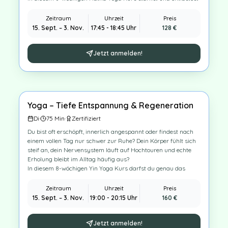
du gezielt deinen Rücken und löst sanft Verspannungen.
Durch ruhige, achtsame Übungen bringst du Körper und
Zeitraum
Uhrzeit
Preis
Nervensystem wieder in Balance.
15. Sept.
–
3. Nov.
17:45 - 18:45 Uhr
128
€
Du gehst aus jeder Stunde entspannter, beweglicher und
spürbar ruhiger – mit mehr Leichtigkeit im Alltag und
besserem Schlaf.
Jetzt anmelden!
Bis zu 80 % Kostenübernahme durch die Krankenkasse
möglich
Yoga – Tiefe Entspannung & Regeneration
Krankenkasse
8
×
Di
·
75
Min
·
Zertifiziert
Du bist oft erschöpft, innerlich angespannt oder findest nach
einem vollen Tag nur schwer zur Ruhe? Dein Körper fühlt sich
steif an, dein Nervensystem läuft auf Hochtouren und echte
Erholung bleibt im Alltag häufig aus?
In diesem 8-wöchigen Yin Yoga Kurs darfst du genau das
verändern: Durch lang gehaltene, sanfte Positionen kommst du
Schritt für Schritt aus dem Stressmodus heraus. Dein
Zeitraum
Uhrzeit
Preis
Bindegewebe wird sanft gedehnt, dein Nervensystem beruhigt
15. Sept.
–
3. Nov.
19:00 - 20:15 Uhr
160
€
sich und du findest zurück in eine tiefe, nachhaltige
Entspannung.
Du lernst, bewusst loszulassen – körperlich wie mental – und
Jetzt anmelden!