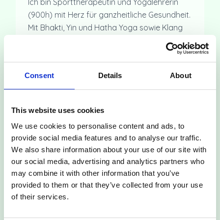
Ich bin Sporttherapeutin und Yogalehrerin
(900h) mit Herz für ganzheitliche Gesundheit.
Mit Bhakti, Yin und Hatha Yoga sowie Klang
und Entspannung begleite ich dich dabei,
wieder mehr bei dir selbst anzukommen.
Mehr
Mein Herzenswunsch ist ein eigener Raum, in
Consent
Details
About
dem du loslassen, auftanken und dich
rundum wohlfühlen kannst. 🤍
Ganzheitlich begleitet
This website uses cookies
• Krankenkassenzertifizierte Kurse – Hatha
We use cookies to personalise content and ads, to
und Yin Yoga
provide social media features and to analyse our traffic.
•
Private Yogastunden – individuell &
We also share information about your use of our site with
our social media, advertising and analytics partners who
persönlich
may combine it with other information that you’ve
•
Klangmassagen – tiefe Entspannung
Mehr
provided to them or that they’ve collected from your use
•
Gesundheitscoaching – ganzheitlich &
of their services.
nachhaltig 🤍