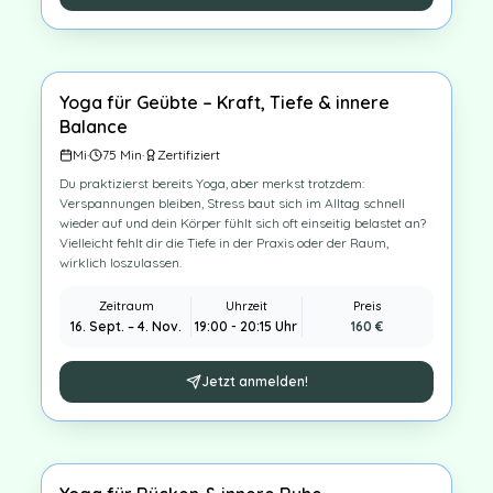
gibst deinem System Zeit, wirklich zu regenerieren.
Du gehst ruhiger, entspannter und erholter aus jeder
Stunde – mit mehr Gelassenheit, besserem Schlaf und
neuer innerer Stabilität.
Krankenkassenzuschuss möglich (bis max. 150 € je nach
Yoga für Geübte – Kraft, Tiefe & innere
Krankenkasse
8
×
Kasse)
Balance
Mi
·
75
Min
·
Zertifiziert
Du praktizierst bereits Yoga, aber merkst trotzdem:
Verspannungen bleiben, Stress baut sich im Alltag schnell
wieder auf und dein Körper fühlt sich oft einseitig belastet an?
Vielleicht fehlt dir die Tiefe in der Praxis oder der Raum,
wirklich loszulassen.
In diesem 8-wöchigen Kurs für Geübte gehst du einen Schritt
weiter: Du verfeinerst deine Ausrichtung, stärkst gezielt deinen
Zeitraum
Uhrzeit
Preis
Körper und vertiefst deine Praxis durch achtsame, fordernde
16. Sept.
–
4. Nov.
19:00 - 20:15 Uhr
160
€
und gleichzeitig entspannende Sequenzen. So entsteht mehr
Stabilität, Beweglichkeit und innere Ruhe – auf und neben der
Matte.
Jetzt anmelden!
Die 75-minütigen Einheiten geben dir Zeit für präzise Praxis,
bewusste Atmung und tiefe Entspannung, damit du nachhaltig
Kraft aufbaust und Stress besser regulierst.
Du gehst mit mehr Klarheit, Körperbewusstsein und echter
Ausgeglichenheit durch deinen Alltag.
Krankenkasse
8
×