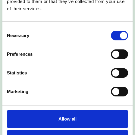
provided to them or that they’ve collected from your use
für die Zukunft widerrufen. Weitere Informationen in der
of their services.
Datenschutzerklärung
.
Consent
Seiten
Necessary
Selection
Startseite
Über Mich
Preferences
Meine Angebote
Statistics
Kurse
Retreats
Marketing
Kontakt
Allow all
Aktuelle Kurse
Adventsspecial: Yin Yoga, Klang & Plätzchen