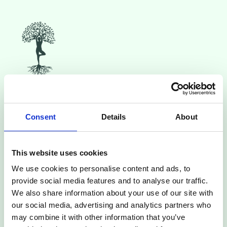
KONTAKT
Melde dich für meinen Newsletter an und bleibe
Consent
Details
About
über neue Kurse, Retreats und Angebote auf dem
Laufenden.
This website uses cookies
We use cookies to personalise content and ads, to
provide social media features and to analyse our traffic.
Anmelden
We also share information about your use of our site with
our social media, advertising and analytics partners who
Ja, ich möchte den Newsletter erhalten und bin mit der
Verarbeitung meiner E-Mail-Adresse zu diesem Zweck
may combine it with other information that you’ve
einverstanden. Diese Einwilligung kann ich jederzeit mit Wirkung