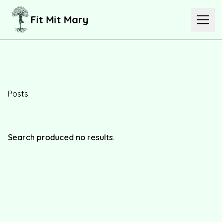
Fit Mit Mary
KONTAKT
Posts
WhatsApp
Instagram
Facebook
Startseite
Search produced no results.
Über Mich
Meine Angebote
Kurse
Retreats